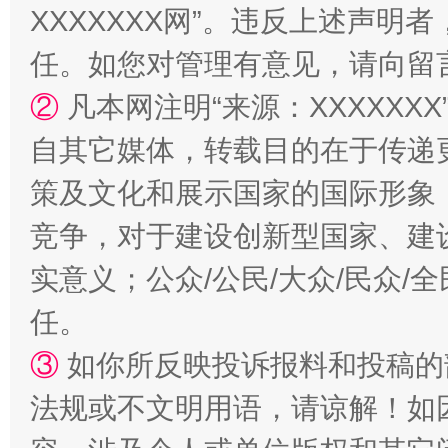
XXXXXXX网”。违反上述声
任。如您对管理有意见，请向留
漫山遍野的桃花与雪山、麦地、白藏房
除了
②
凡本网注明“来源：XXXXX
自其它媒体，转载目的在于传递
策及文化和展示国家的国际形象
竞争，对于建设创新型国家、建
实意义；公众/公民/大众/民众
任。
③
如你所反映投诉报料和投稿的
招工难、用工荒背后
法规或不文明用语，请谅解！如