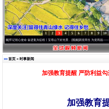
1
2
3
4
5
6
7
8
9
10
记初心使命 奋进复兴征程丨宝塔山下好光景..
·[视频]
因党而生 为党而战——百年“纪”事
首页
»
时事新闻
加强教育提醒 严防利益勾
加强教育提