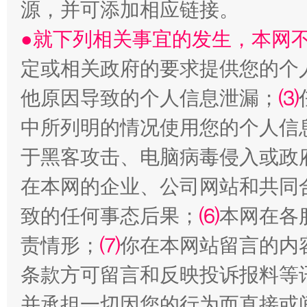
源，并可添加相应链接。
●就下列相关事宜的发生，本网
定或相关政府的要求提供您的个
他原因导致的个人信息泄漏；
⑶
中所列明的情况使用您的个人信
揭批美国五大"原罪"
"炒
于黑客攻击、电脑病毒侵入或政
在本网的企业、公司网站和共同
致的任何事态后果；
⑹
本网在各
责情形；
⑺
你在本网站留言的内
条款方可留言和反映投诉报料等
并承担一切因您的行为而直接或