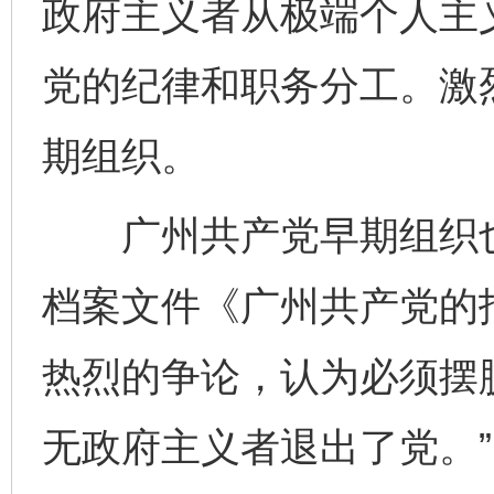
政府主义者从极端个人主义
党的纪律和职务分工。激
期组织。
广州共产党早期组织也
档案文件《广州共产党的
热烈的争论，认为必须摆
无政府主义者退出了党。”