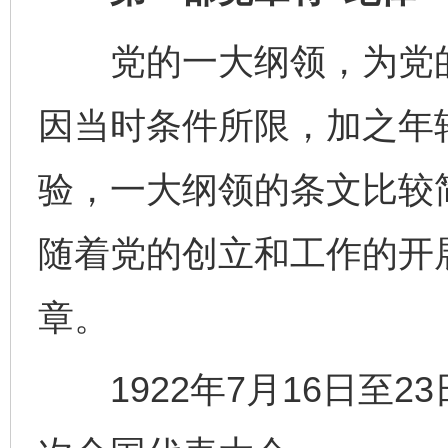
党的一大纲领，为党的
因当时条件所限，加之年
验，一大纲领的条文比较
随着党的创立和工作的开
章。
1922年7月16日至2