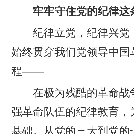
牢牢守住党的纪律这
纪律立党，纪律兴党，
始终贯穿我们党领导中国
程——
在极为残酷的革命战争
强革命队伍的纪律教育，
基础。从党的三大到党的