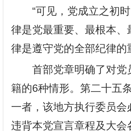
“可见，党成立之初时
律是党最重要、最根本、
律是遵守党的全部纪律的
首部党章明确了对党员
籍的6种情形。第二十五
一者，该地方执行委员会
违背本党宣言章程及大会