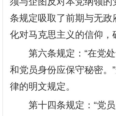
须与企图反对本党纲领的
条规定吸取了前期与无政
化对马克思主义的信仰，
第六条规定：“在党处
和党员身份应保守秘密。
律的明文规定。
第十四条规定：“党员