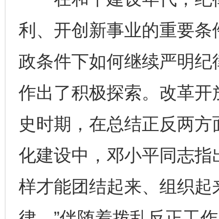
利、开创新事业的重要条
政条件下如何继续严明纪
作出了积极探索。改革开
史时期，在总结正反两方
化建设中，邓小平同志指
样才能团结起来、组织起
律。”伴随着拨乱反正工