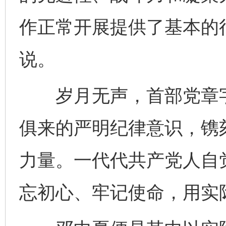
作正常开展提供了基本的
说。
岁月无声，首部党章字
俱来的严明纪律意识，镌
力量。一代代共产党人自
忘初心、牢记使命，用实