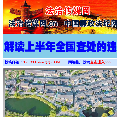
>
投稿邮箱：
3555333776@QQ.COM
网络推广投稿
点击进入>>>