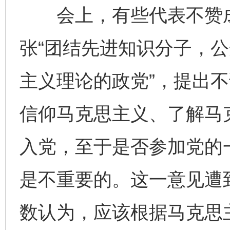
会上，有些代表不赞成
张“团结先进知识分子，
主义理论的政党”，提出
信仰马克思主义、了解马
入党，至于是否参加党的
是不重要的。这一意见遭
数认为，应该根据马克思