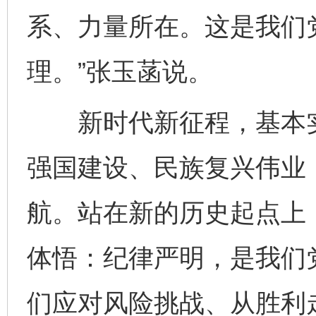
系、力量所在。这是我们
理。”张玉菡说。
新时代新征程，基本实
强国建设、民族复兴伟业
航。站在新的历史起点上
体悟：纪律严明，是我们
们应对风险挑战、从胜利