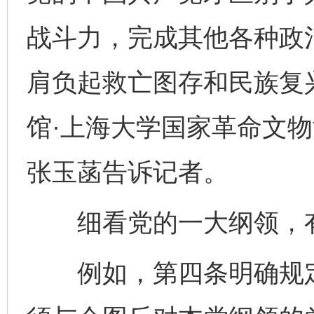
战斗力，完成其他各种政
肩负起救亡图存和民族复
馆·上海大学国家革命文
张玉菡告诉记者。
细看党的一大纲领，有
例如，第四条明确规定