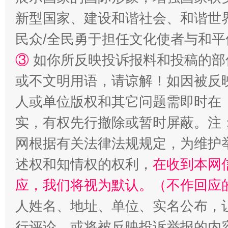
新型国家、建设和谐社会、和谐世界
民众/全民勇于担任文化使者与和
③
如你所反映投诉报料和投稿的部
或不文明用语，请谅解！如因被反
人或单位版权和其它问题需即时在
招工难、用工荒背后
实，有权先行撤除或暂时屏蔽。注
网根据有关法律法规规定，为维护
述权和知情权的权利，
在收到本网
应，我们将视为默认。（不作回应
人姓名、地址、单位、实名公布，让
行评论，或将被反映投诉举报的内