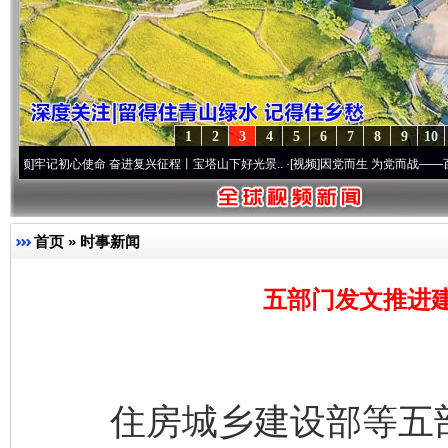
1
2
3
4
5
6
7
8
9
10
初心使命 奋进复兴征程丨宝塔山下好光景..
·[视频]
因党而生 为党而战——百年“纪”事⑧
首页
»
时事新闻
五部门发文推进建
住房城乡建设部等五部