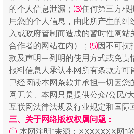
揭批美国五大"原罪"
"炒
的个人信息泄漏；
⑶
任何第三方根
用您的个人信息，由此所产生的纠
入或政府管制而造成的暂时性网站
合作者的网站在内）；
⑸
因不可抗
款及声明中列明的使用方式或免责
报料信息人承认本网所有条款方可
已经阅读本网条款并承担一切因您
解纷+调解+退费，一次搞定
网无关。本网只是提供公众/公民/
互联网法律法规及行业规定和国际
三、关于网络版权权属问题：
①
本网注明“来源：XXXXXXX网”