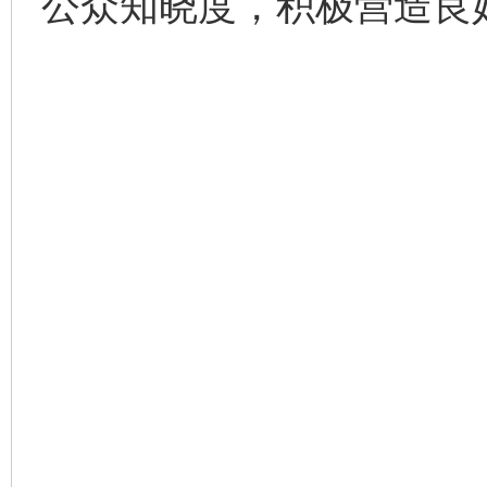
公众知晓度，积极营造良
网上购药对药下症？
这是一记警钟！
谢