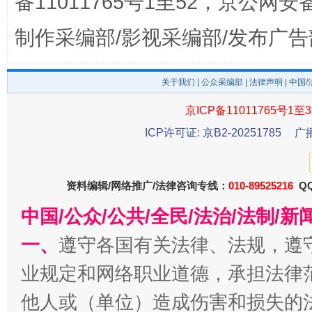
备11011765号1至52，京公网安备：
制作采编部/影视采编部/发布广告
关于我们
|
公众采编部
|
法律声明
| 中国
今
在谋一域中谋全局
京ICP备11011765号1至3
ICP许可证: 京B2-20251785
广
资料编辑/网络推广/法律咨询专线：
010-89525216
QQ
中国/公众/公共/全民/法治/法制/
一、
遵守各国有关法律、法规，遵
习近平的博鳌关键词
业规定和网络职业道德，承担法律
魏明亮
他人或（单位）造成伤害和损失的